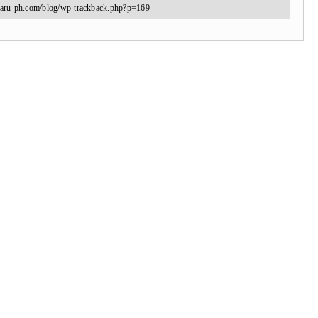
aru-ph.com/blog/wp-trackback.php?p=169